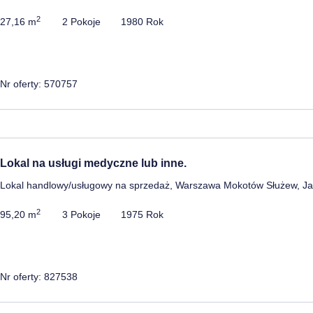
2
27,16 m
2 Pokoje
1980 Rok
Nr oferty: 570757
Lokal na usługi medyczne lub inne.
Lokal handlowy/usługowy na sprzedaż, Warszawa Mokotów Służew, J
2
95,20 m
3 Pokoje
1975 Rok
Nr oferty: 827538