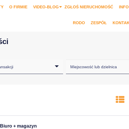
TY
O FIRMIE
VIDEO-BLOG
ZGŁOŚ NIERUCHOMOŚĆ
INFO
RODO
ZESPÓŁ
KONTA
ści
ansakcji
Biuro + magazyn