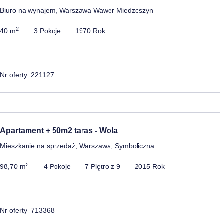
Biuro na wynajem, Warszawa Wawer Miedzeszyn
2
40 m
3 Pokoje
1970 Rok
Nr oferty: 221127
Apartament + 50m2 taras - Wola
Mieszkanie na sprzedaż, Warszawa, Symboliczna
2
98,70 m
4 Pokoje
7 Piętro z 9
2015 Rok
Nr oferty: 713368