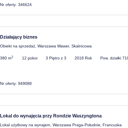
Nr oferty: 346624
Działający biznes
Obiekt na sprzedaż, Warszawa Wawer, Skalnicowa
2
380 m
12 pokoi
3 Piętro z 3
2018 Rok
Pow. działki 7
Nr oferty: 949088
Lokal do wynajęcia przy Rondzie Waszyngtona
Lokal użytkowy na wynajem, Warszawa Praga-Południe, Francuska