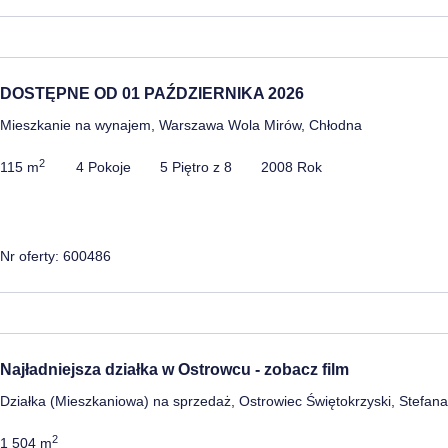
DOSTĘPNE OD 01 PAŹDZIERNIKA 2026
Mieszkanie na wynajem, Warszawa Wola Mirów, Chłodna
2
115 m
4 Pokoje
5 Piętro z 8
2008 Rok
Nr oferty: 600486
Najładniejsza działka w Ostrowcu - zobacz film
Działka (Mieszkaniowa) na sprzedaż, Ostrowiec Świętokrzyski, Stefa
2
1 504 m