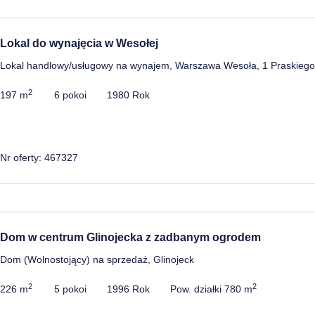
Lokal do wynajęcia w Wesołej
Lokal handlowy/usługowy na wynajem, Warszawa Wesoła, 1 Praskieg
2
197 m
6 pokoi
1980 Rok
Nr oferty: 467327
Dom w centrum Glinojecka z zadbanym ogrodem
Dom (Wolnostojący) na sprzedaż, Glinojeck
2
2
226 m
5 pokoi
1996 Rok
Pow. działki 780 m